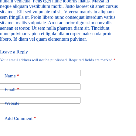
nullam vehicula. Felis eget nunc lobortis mattis. Massa id
neque aliquam vestibulum morbi. Justo laoreet sit amet cursus
sit amet. Elit sed vulputate mi sit. Viverra mauris in aliquam
sem fringilla ut. Proin libero nunc consequat interdum varius
sit amet mattis vulputate. Arcu ac tortor dignissim convallis
aenean et tortor. Ut sem nulla pharetra diam sit. Tincidunt
nunc pulvinar sapien et ligula ullamcorper malesuada proin
libero. Id diam vel quam elementum pulvinar.
Leave a Reply
Your email address will not be published.
Required fields are marked
*
Name
*
Email
*
Website
Add Comment
*