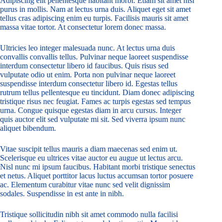
Adipiscing elit pellentesque habitant morbi. Etiam sit amet nisl
purus in mollis. Nam at lectus urna duis. Aliquet eget sit amet
tellus cras adipiscing enim eu turpis. Facilisis mauris sit amet
massa vitae tortor. At consectetur lorem donec massa.
Ultricies leo integer malesuada nunc. At lectus urna duis
convallis convallis tellus. Pulvinar neque laoreet suspendisse
interdum consectetur libero id faucibus. Quis risus sed
vulputate odio ut enim. Porta non pulvinar neque laoreet
suspendisse interdum consectetur libero id. Egestas tellus
rutrum tellus pellentesque eu tincidunt. Diam donec adipiscing
tristique risus nec feugiat. Fames ac turpis egestas sed tempus
urna. Congue quisque egestas diam in arcu cursus. Integer
quis auctor elit sed vulputate mi sit. Sed viverra ipsum nunc
aliquet bibendum.
Vitae suscipit tellus mauris a diam maecenas sed enim ut.
Scelerisque eu ultrices vitae auctor eu augue ut lectus arcu.
Nisl nunc mi ipsum faucibus. Habitant morbi tristique senectus
et netus. Aliquet porttitor lacus luctus accumsan tortor posuere
ac. Elementum curabitur vitae nunc sed velit dignissim
sodales. Suspendisse in est ante in nibh.
Tristique sollicitudin nibh sit amet commodo nulla facilisi