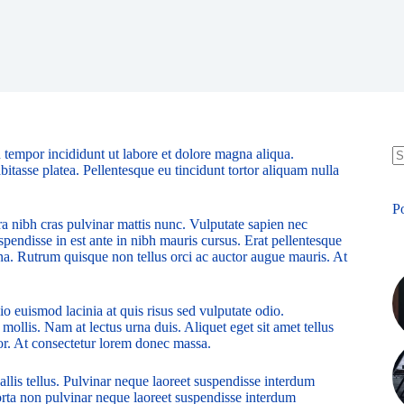
 tempor incididunt ut labore et dolore magna aliqua.
bitasse platea. Pellentesque eu tincidunt tortor aliquam nulla
N
re
P
ra nibh cras pulvinar mattis nunc. Vulputate sapien nec
pendisse in est ante in nibh mauris cursus. Erat pellentesque
rna. Rutrum quisque non tellus orci ac auctor augue mauris. At
o euismod lacinia at quis risus sed vulputate odio.
 mollis. Nam at lectus urna duis. Aliquet eget sit amet tellus
rtor. At consectetur lorem donec massa.
allis tellus. Pulvinar neque laoreet suspendisse interdum
Porta non pulvinar neque laoreet suspendisse interdum