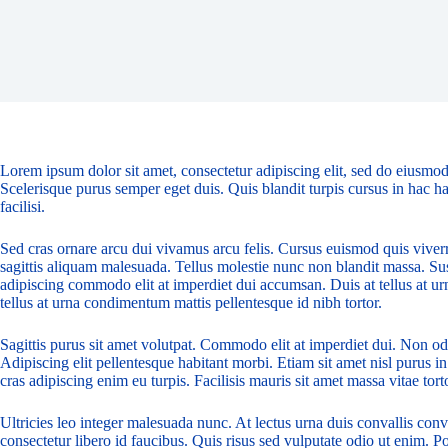
Lorem ipsum dolor sit amet, consectetur adipiscing elit, sed do eiusmod
Scelerisque purus semper eget duis. Quis blandit turpis cursus in hac ha
facilisi.
Sed cras ornare arcu dui vivamus arcu felis. Cursus euismod quis viver
sagittis aliquam malesuada. Tellus molestie nunc non blandit massa. Sus
adipiscing commodo elit at imperdiet dui accumsan. Duis at tellus at u
tellus at urna condimentum mattis pellentesque id nibh tortor.
Sagittis purus sit amet volutpat. Commodo elit at imperdiet dui. Non odi
Adipiscing elit pellentesque habitant morbi. Etiam sit amet nisl purus in
cras adipiscing enim eu turpis. Facilisis mauris sit amet massa vitae to
Ultricies leo integer malesuada nunc. At lectus urna duis convallis conv
consectetur libero id faucibus. Quis risus sed vulputate odio ut enim. 