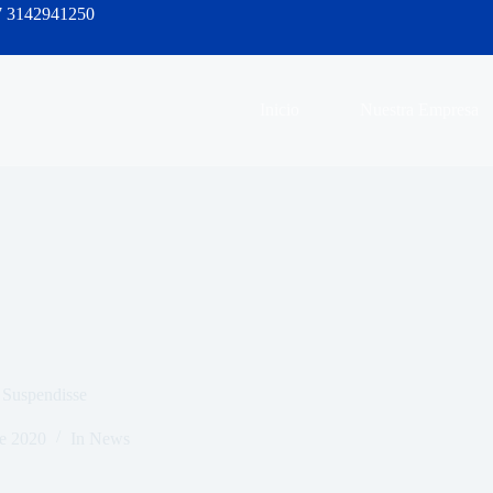
7 3142941250
Inicio
Nuestra Empresa
 Suspendisse
de 2020
In
News