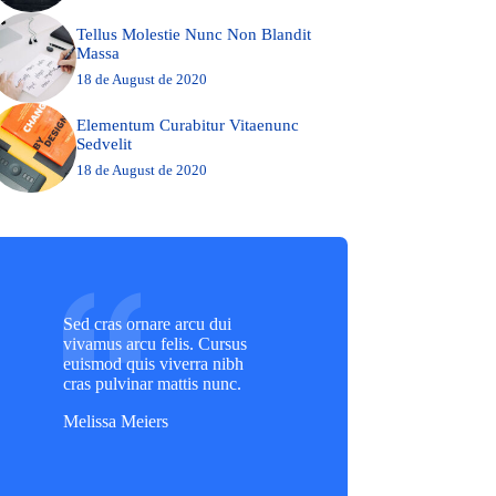
Tellus Molestie Nunc Non Blandit
Massa
18 de August de 2020
Elementum Curabitur Vitaenunc
Sedvelit
18 de August de 2020
Sed cras ornare arcu dui
vivamus arcu felis. Cursus
euismod quis viverra nibh
cras pulvinar mattis nunc.
Melissa Meiers