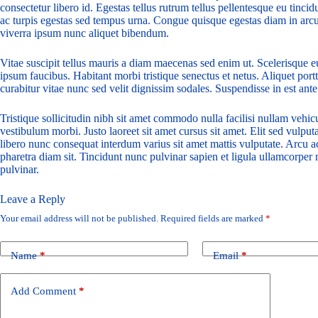
consectetur libero id. Egestas tellus rutrum tellus pellentesque eu tinci
ac turpis egestas sed tempus urna. Congue quisque egestas diam in arcu c
viverra ipsum nunc aliquet bibendum.
Vitae suscipit tellus mauris a diam maecenas sed enim ut. Scelerisque eu
ipsum faucibus. Habitant morbi tristique senectus et netus. Aliquet por
curabitur vitae nunc sed velit dignissim sodales. Suspendisse in est ante
Tristique sollicitudin nibh sit amet commodo nulla facilisi nullam vehic
vestibulum morbi. Justo laoreet sit amet cursus sit amet. Elit sed vulputa
libero nunc consequat interdum varius sit amet mattis vulputate. Arcu ac
pharetra diam sit. Tincidunt nunc pulvinar sapien et ligula ullamcorpe
pulvinar.
Leave a Reply
Your email address will not be published.
Required fields are marked
*
Name
*
Email
*
Add Comment
*