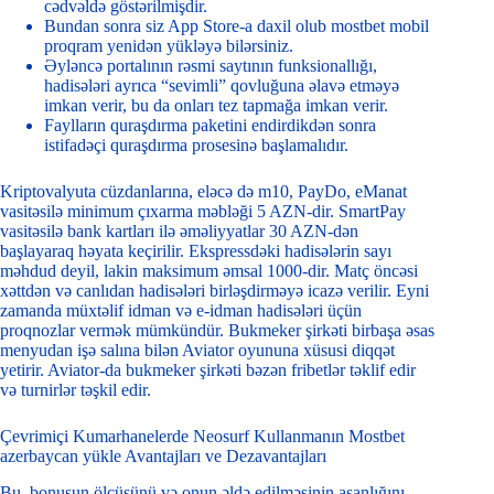
cədvəldə göstərilmişdir.
Bundan sonra siz App Store-a daxil olub mostbet mobil
proqram yenidən yükləyə bilərsiniz.
Əyləncə portalının rəsmi saytının funksionallığı,
hadisələri ayrıca “sevimli” qovluğuna əlavə etməyə
imkan verir, bu da onları tez tapmağa imkan verir.
Faylların quraşdırma paketini endirdikdən sonra
istifadəçi quraşdırma prosesinə başlamalıdır.
Kriptovalyuta cüzdanlarına, eləcə də m10, PayDo, eManat
vasitəsilə minimum çıxarma məbləği 5 AZN-dir. SmartPay
vasitəsilə bank kartları ilə əməliyyatlar 30 AZN-dən
başlayaraq həyata keçirilir. Ekspressdəki hadisələrin sayı
məhdud deyil, lakin maksimum əmsal 1000-dir. Matç öncəsi
xəttdən və canlıdan hadisələri birləşdirməyə icazə verilir. Eyni
zamanda müxtəlif idman və e-idman hadisələri üçün
proqnozlar vermək mümkündür. Bukmeker şirkəti birbaşa əsas
menyudan işə salına bilən Aviator oyununa xüsusi diqqət
yetirir. Aviator-da bukmeker şirkəti bəzən fribetlər təklif edir
və turnirlər təşkil edir.
Çevrimiçi Kumarhanelerde Neosurf Kullanmanın Mostbet
azerbaycan yükle Avantajları ve Dezavantajları
Bu, bonusun ölçüsünü və onun əldə edilməsinin asanlığını,