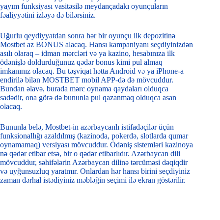
yayım funksiyası vasitəsilə meydançadakı oyunçuların
fəaliyyətini izləyə də bilərsiniz.
Uğurlu qeydiyyatdan sonra hər bir oyunçu ilk depozitinə
Mostbet az BONUS alacaq. Hansı kampaniyanı seçdiyinizdən
asılı olaraq – idman mərcləri və ya kazino, hesabınıza ilk
ödənişlə doldurduğunuz qədər bonus kimi pul almaq
imkanınız olacaq. Bu təşviqat hətta Android və ya iPhone-a
endirilə bilən MOSTBET mobil APP-də də mövcuddur.
Bundan əlavə, burada mərc oynama qaydaları olduqca
sadədir, ona görə də bununla pul qazanmaq olduqca asan
olacaq.
Bununla belə, Mostbet-in azərbaycanlı istifadəçilər üçün
funksionallığı azaldılmış (kazinoda, pokerdə, slotlarda qumar
oynamamaq) versiyası mövcuddur. Ödəniş sistemləri kazinoya
nə qədər etibar etsə, bir o qədər etibarlıdır. Azərbaycan dili
mövcuddur, səhifələrin Azərbaycan dilinə tərcüməsi dəqiqdir
və uyğunsuzluq yaratmır. Onlardan hər hansı birini seçdiyiniz
zaman dərhal istədiyiniz məbləğin seçimi ilə ekran göstərilir.