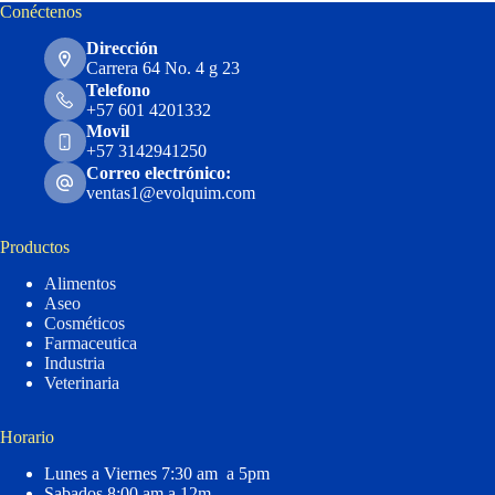
Conéctenos
Dirección
Carrera 64 No. 4 g 23
Telefono
+57 601 4201332
Movil
+57 3142941250
Correo electrónico:
ventas1@evolquim.com
Productos
Alimentos
Aseo
Cosméticos
Farmaceutica
Industria
Veterinaria
Horario
Lunes a Viernes 7:30 am a 5pm
Sabados 8:00 am a 12m