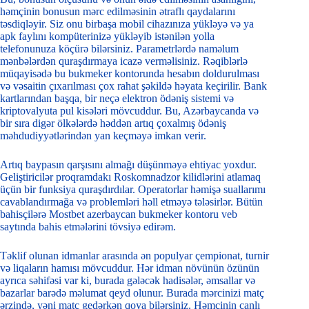
həmçinin bonusun mərc edilməsinin ətraflı qaydalarını
təsdiqləyir. Siz onu birbaşa mobil cihazınıza yükləyə və ya
apk faylını kompüterinizə yükləyib istənilən yolla
telefonunuza köçürə bilərsiniz. Parametrlərdə naməlum
mənbələrdən quraşdırmaya icazə verməlisiniz. Rəqiblərlə
müqayisədə bu bukmeker kontorunda hesabın doldurulması
və vəsaitin çıxarılması çox rahat şəkildə həyata keçirilir. Bank
kartlarından başqa, bir neçə elektron ödəniş sistemi və
kriptovalyuta pul kisələri mövcuddur. Bu, Azərbaycanda və
bir sıra digər ölkələrdə həddən artıq çoxalmış ödəniş
məhdudiyyətlərindən yan keçməyə imkan verir.
Artıq baypasın qarşısını almağı düşünməyə ehtiyac yoxdur.
Geliştiricilər proqramdakı Roskomnadzor kilidlərini atlamaq
üçün bir funksiya quraşdırdılar. Operatorlar həmişə suallarımı
cavablandırmağa və problemləri həll etməyə tələsirlər. Bütün
bahisçilərə Mostbet azerbaycan bukmeker kontoru veb
saytında bahis etmələrini tövsiyə edirəm.
Təklif olunan idmanlar arasında ən populyar çempionat, turnir
və liqaların hamısı mövcuddur. Hər idman növünün özünün
ayrıca səhifəsi var ki, burada gələcək hadisələr, əmsallar və
bazarlar barədə məlumat qeyd olunur. Burada mərcinizi matç
ərzində, yəni matç gedərkən qoya bilərsiniz. Həmçinin canlı